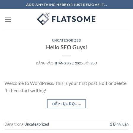
Bỏ
ADD ANYTHING HERE OR JUST REMOVE IT...
qua
nội
dung
UNCATEGORIZED
Hello SEO Guys!
ĐĂNG VÀO
THÁNG 8 25, 2025
BỞI
SEO
Welcome to WordPress. This is your first post. Edit or delete
it, then start writing!
TIẾP TỤC ĐỌC
→
Đăng trong
Uncategorized
1
Bình luận