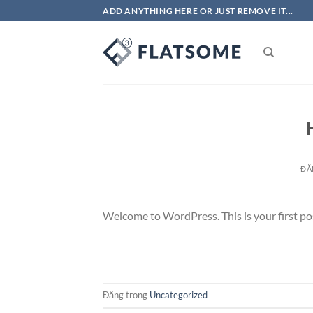
Bỏ
ADD ANYTHING HERE OR JUST REMOVE IT...
qua
nội
dung
ĐĂ
Welcome to WordPress. This is your first post.
Đăng trong
Uncategorized